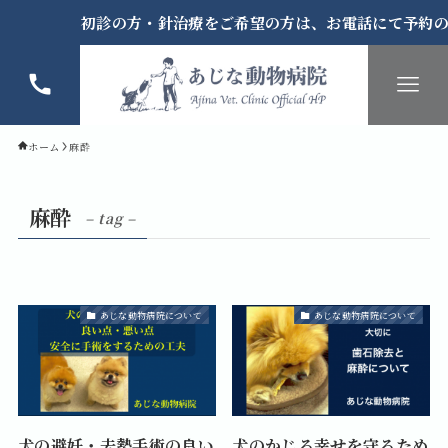
初診の方・針治療をご希望の方は、お電話にて予約の
ホーム
麻酔
麻酔
– tag –
あじな動物病院について
あじな動物病院について
犬の避妊・去勢手術の良い
犬のかじる幸せを守るため